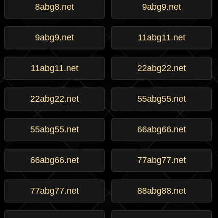
8abg8.net
9abg9.net
9abg9.net
11abg11.net
11abg11.net
22abg22.net
22abg22.net
55abg55.net
55abg55.net
66abg66.net
66abg66.net
77abg77.net
77abg77.net
88abg88.net