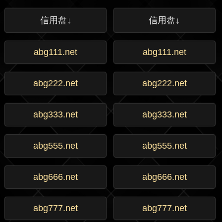
信用盘↓
信用盘↓
abg111.net
abg111.net
abg222.net
abg222.net
abg333.net
abg333.net
abg555.net
abg555.net
abg666.net
abg666.net
abg777.net
abg777.net