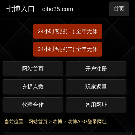
七博入口
qibo35.com
首页
24小时客服(一) 全年无休
24小时客服(二) 全年无休
网站首页
开户注册
充提点数
玩家返量
代理合作
备用网址
当前位置：
网站首页
>
欧博
>
欧博ABG登录网址