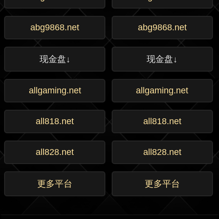
abg9868.net
abg9868.net
现金盘↓
现金盘↓
allgaming.net
allgaming.net
all818.net
all818.net
all828.net
all828.net
更多平台
更多平台